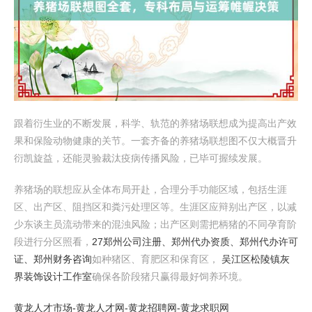
跟着衍生业的不断发展，科学、轨范的养猪场联想成为提高出产效
果和保险动物健康的关节。一套齐备的养猪场联想图不仅大概晋升
衍凯旋益，还能灵验裁汰疫病传播风险，已毕可握续发展。
养猪场的联想应从全体布局开赴，合理分手功能区域，包括生涯
区、出产区、阻挡区和粪污处理区等。生涯区应辩别出产区，以减
少东谈主员流动带来的混浊风险；出产区则需把柄猪的不同孕育阶
段进行分区照看，
27郑州公司注册、郑州代办资质、郑州代办许可
证、郑州财务咨询
如种猪区、育肥区和保育区，
吴江区松陵镇灰
界装饰设计工作室
确保各阶段猪只赢得最好饲养环境。
黄龙人才市场-黄龙人才网-黄龙招聘网-黄龙求职网