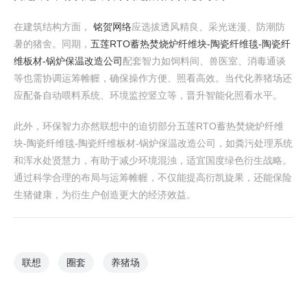
在建筑结构方面，
铭贺网络
应选拔透风精良、采光迷漫、防潮防
暑的猪舍。同期，
五莲RTO蓄热焚烧炉纤维块-陶瓷纤维毯-陶瓷纤
维板材-锅炉保温改造公司
配套智力如饲料间、兽医室、消毒通谈
等也需协调运筹帷幄，确保操作方便、照看高效。当代化养猪场还
应配备自动喂料系统、环境监控竖立等，晋升智能化照看水平。
此外，环保智力亦然联想中的迫切部分五莲RTO蓄热焚烧炉纤维
块-陶瓷纤维毯-陶瓷纤维板材-锅炉保温改造公司，如粪污处理系统
和浑水处贤慧力，有助于减少环境混浊，适宜国度绿色衍生战略。
通过科学合理的布局与运筹帷幄，不仅能提高衍凯旋果，还能保险
生猪健康，为衍生户创造更大的经济效益。
联想
圈套
养猪场